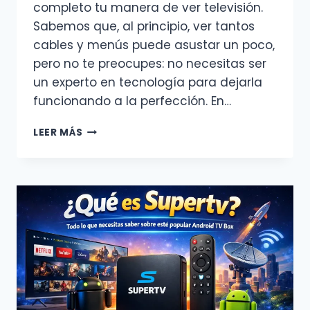
completo tu manera de ver televisión.
Sabemos que, al principio, ver tantos
cables y menús puede asustar un poco,
pero no te preocupes: no necesitas ser
un experto en tecnología para dejarla
funcionando a la perfección. En…
CÓMO
LEER MÁS
CONFIGURAR
SUPERTV
POR
PRIMERA
VEZ:
GUÍA
PASO
A
PASO
PARA
PRINCIPIANTES.