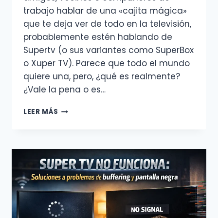
trabajo hablar de una «cajita mágica»
que te deja ver de todo en la televisión,
probablemente estén hablando de
Supertv (o sus variantes como SuperBox
o Xuper TV). Parece que todo el mundo
quiere una, pero, ¿qué es realmente?
¿Vale la pena o es…
¿QUÉ
LEER MÁS
ES
LA
APP
SUPER
TV?
TODO
LO
QUE
NECESITAS
SABER