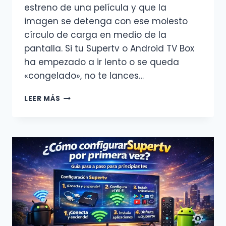
estreno de una película y que la
imagen se detenga con ese molesto
círculo de carga en medio de la
pantalla. Si tu Supertv o Android TV Box
ha empezado a ir lento o se queda
«congelado», no te lances…
¿TU
LEER MÁS
SUPERTV
SE
TRABA?
5
TRUCOS
SENCILLOS
PARA
ACELERAR
TU
ANDROID
TV
BOX